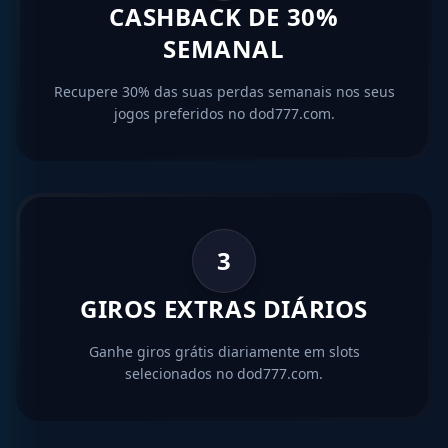
CASHBACK DE 30%
SEMANAL
Recupere 30% das suas perdas semanais nos seus
jogos preferidos no dod777.com.
3
GIROS EXTRAS DIÁRIOS
Ganhe giros grátis diariamente em slots
selecionados no dod777.com.