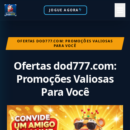
JOGUE AGORA
OFERTAS DOD777.COM: PROMOÇÕES VALIOSAS
PARA VOCÊ
Ofertas dod777.com:
Promoções Valiosas
Para Você