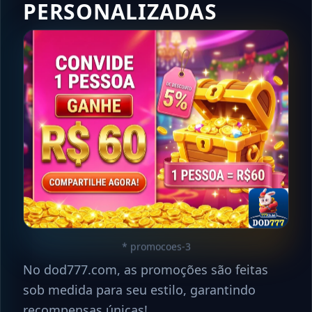
PERSONALIZADAS
* promocoes-3
No dod777.com, as promoções são feitas
sob medida para seu estilo, garantindo
recompensas únicas!