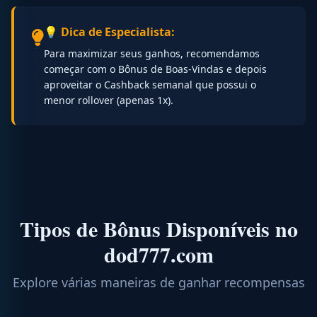
💡 Dica de Especialista:
Para maximizar seus ganhos, recomendamos
começar com o Bônus de Boas-Vindas e depois
aproveitar o Cashback semanal que possui o
menor rollover (apenas 1x).
Tipos de Bônus Disponíveis no
dod777.com
Explore várias maneiras de ganhar recompensas