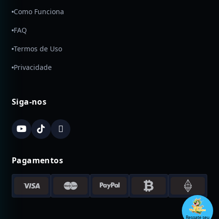
Como Funciona
FAQ
Termos de Uso
Privacidade
Siga-nos
Pagamentos
Resgate seu