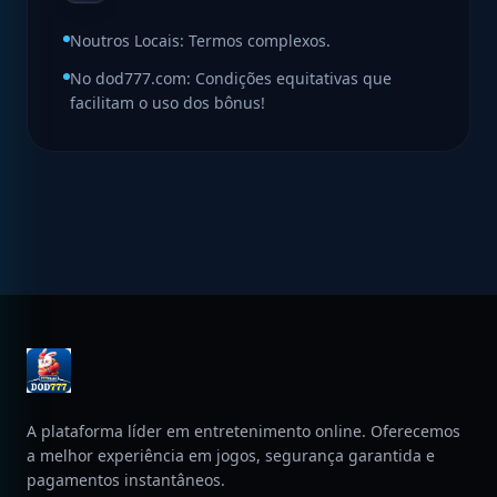
Noutros Locais: Termos complexos.
No dod777.com: Condições equitativas que
facilitam o uso dos bônus!
A plataforma líder em entretenimento online. Oferecemos
a melhor experiência em jogos, segurança garantida e
pagamentos instantâneos.