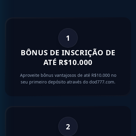
1
BÔNUS DE INSCRIÇÃO DE
ATÉ R$10.000
Aproveite bônus vantajosos de até R$10.000 no
seu primeiro depósito através do dod777.com.
2