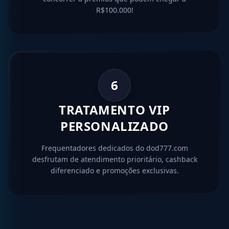
R$100.000!
6
TRATAMENTO VIP
PERSONALIZADO
Frequentadores dedicados do dod777.com
desfrutam de atendimento prioritário, cashback
diferenciado e promoções exclusivas.