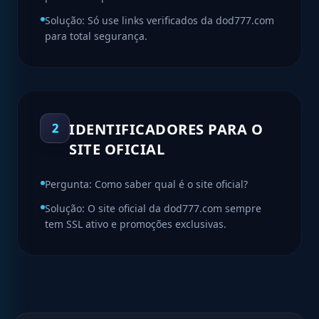
Solução: Só use links verificados da dod777.com
para total segurança.
IDENTIFICADORES PARA O
2
SITE OFICIAL
Pergunta: Como saber qual é o site oficial?
Solução: O site oficial da dod777.com sempre
tem SSL ativo e promoções exclusivas.