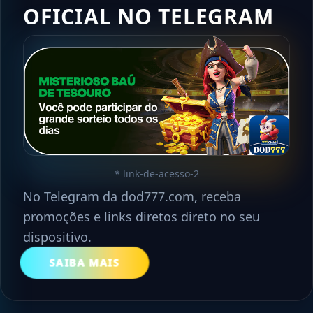
OFICIAL NO TELEGRAM
* link-de-acesso-2
No Telegram da dod777.com, receba
promoções e links diretos direto no seu
dispositivo.
SAIBA MAIS