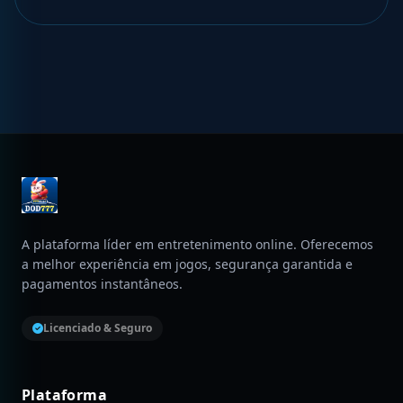
A plataforma líder em entretenimento online. Oferecemos
a melhor experiência em jogos, segurança garantida e
pagamentos instantâneos.
Licenciado & Seguro
Plataforma