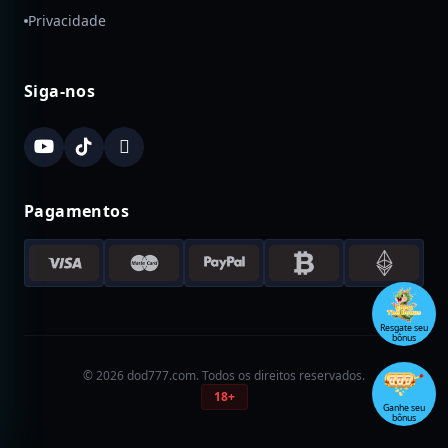
Privacidade
Siga-nos
Pagamentos
Resgate seu
bônus
© 2026 dod777.com. Todos os direitos reservados.
18+
Ganhe seu
bônus