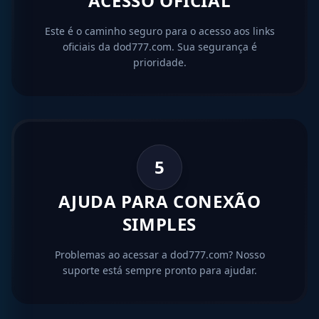
ACESSO OFICIAL
Este é o caminho seguro para o acesso aos links
oficiais da dod777.com. Sua segurança é
prioridade.
5
AJUDA PARA CONEXÃO
SIMPLES
Problemas ao acessar a dod777.com? Nosso
suporte está sempre pronto para ajudar.